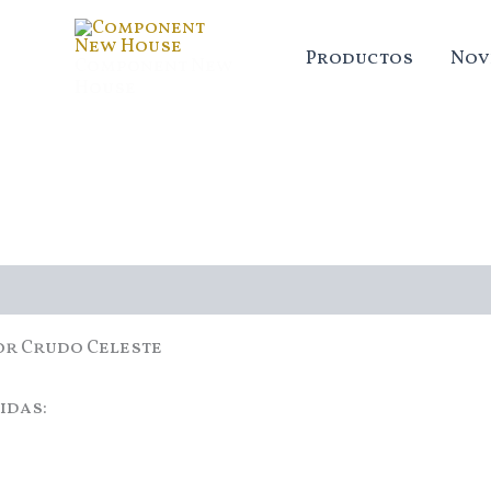
Ir
al
Productos
Nov
Component New
contenido
House
cripción
or Crudo Celeste
idas: