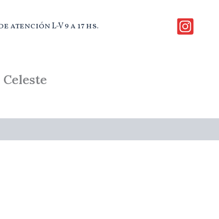
e atención L-V 9 a 17 hs.
 Celeste