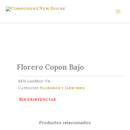
Ir
al
Component New House
contenido
Florero Copon Bajo
SKU
6420N227-Cr
Category
Floreros y Jarrones
Sin existencias
Productos relacionados