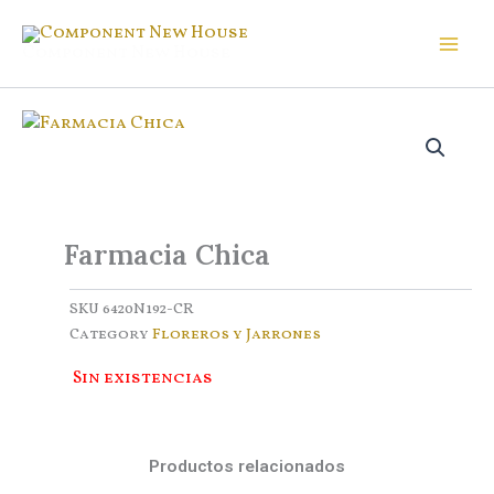
Ir
al
Component New House
contenido
Farmacia Chica
SKU
6420N192-CR
Category
Floreros y Jarrones
Sin existencias
Productos relacionados