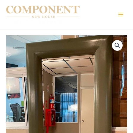
Ir
al
contenido
Component New House