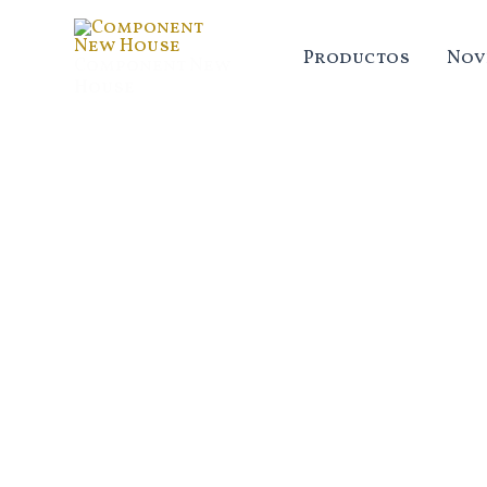
Ir
al
Productos
Nov
Component New
contenido
House