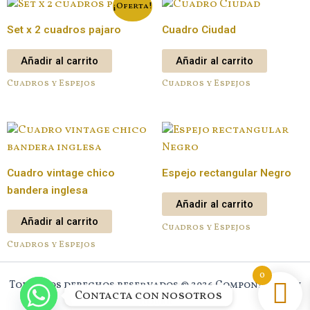
¡Oferta!
Set x 2 cuadros pajaro
Cuadro Ciudad
Añadir al carrito
Añadir al carrito
Cuadros y Espejos
Cuadros y Espejos
Cuadro vintage chico
Espejo rectangular Negro
bandera inglesa
Añadir al carrito
Añadir al carrito
Cuadros y Espejos
Cuadros y Espejos
0
Todos los derechos reservados © 2026 Component New
Contacta con nosotros
House