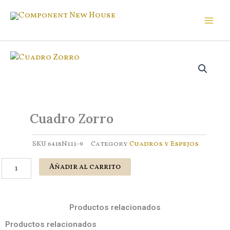
Ir
al
Component New House
contenido
Cuadro Zorro
SKU
6418N111-9
Category
Cuadros y Espejos
Cuadro
Añadir al carrito
Zorro
cantidad
Productos relacionados
Productos relacionados