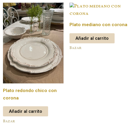
Plato mediano con corona
Añadir al carrito
Bazar
Plato redondo chico con
corona
Añadir al carrito
Bazar