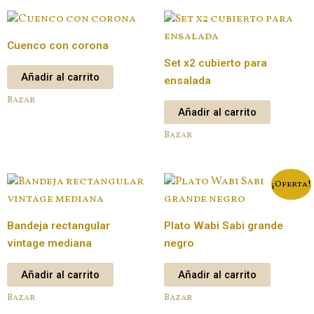
Cuenco con corona
Set x2 cubierto para
Añadir al carrito
ensalada
Bazar
Añadir al carrito
Bazar
¡Oferta!
Bandeja rectangular
Plato Wabi Sabi grande
vintage mediana
negro
Añadir al carrito
Añadir al carrito
Bazar
Bazar