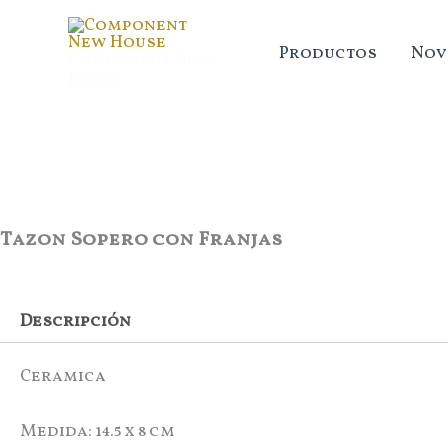
Ir
al
Productos
Nov
Component New
contenido
House
Tazon Sopero con Franjas
Descripción
Ceramica
Medida: 14.5 x 8 cm