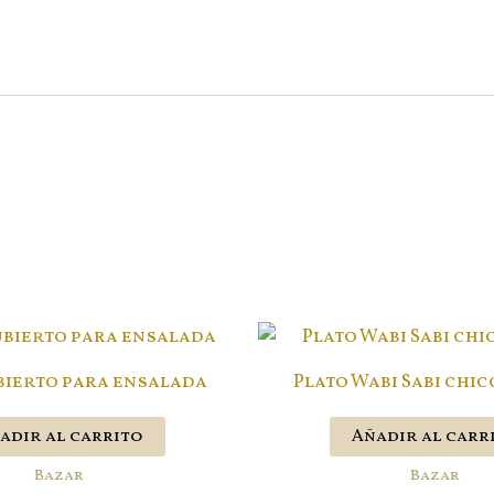
ubierto para ensalada
Plato Wabi Sabi chi
adir al carrito
Añadir al carr
Bazar
Bazar