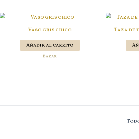
Vaso gris chico
Taza de t
Añadir al carrito
Añ
Bazar
Todo