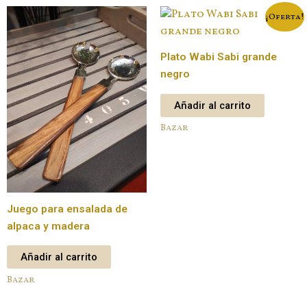
¡Oferta!
Plato Wabi Sabi grande
negro
Añadir al carrito
Bazar
Juego para ensalada de
alpaca y madera
Añadir al carrito
Bazar