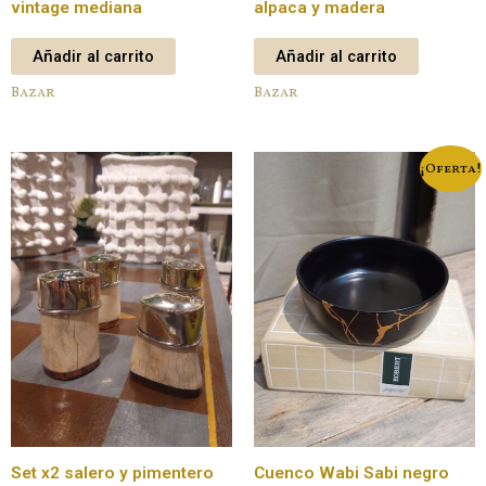
vintage mediana
alpaca y madera
Añadir al carrito
Añadir al carrito
Bazar
Bazar
¡Oferta!
Set x2 salero y pimentero
Cuenco Wabi Sabi negro