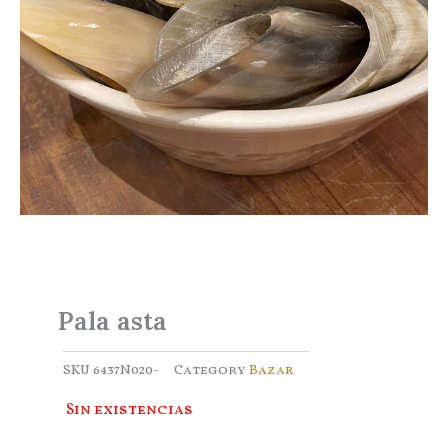
Pala asta
SKU
6437N020-
Category
Bazar
Sin existencias