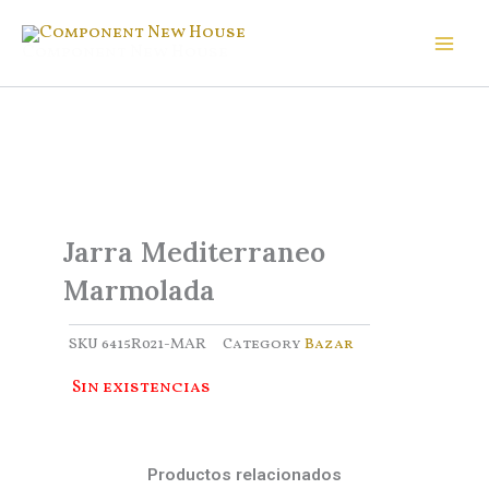
Ir
al
Component New House
contenido
Jarra Mediterraneo
Marmolada
SKU
6415R021-MAR
Category
Bazar
Sin existencias
Productos relacionados