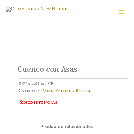
Ir
al
Component New House
contenido
Cuenco con Asas
SKU
6420N005-CE
Category
Cajas, Valijas y Baules
Sin existencias
Productos relacionados