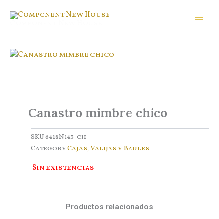
Ir
al
Component New House
contenido
Canastro mimbre chico
SKU
6418N143-ch
Category
Cajas, Valijas y Baules
Sin existencias
Productos relacionados