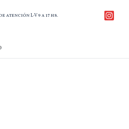
e atención L-V 9 a 17 hs.
o