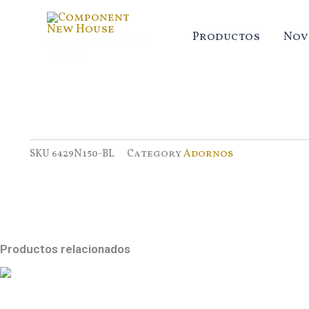
Ir
al
Productos
Nov
Component New
contenido
House
SKU
6429N150-BL
Category
Adornos
Productos relacionados