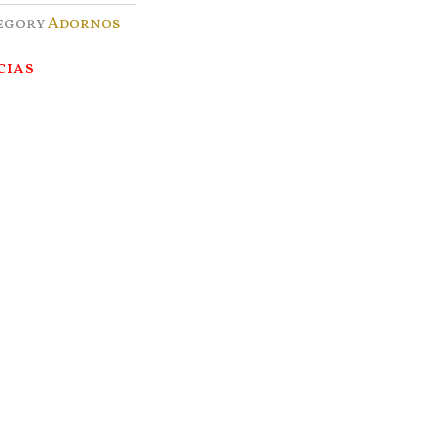
egory
Adornos
cias