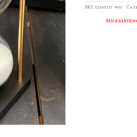
SKU
52465731-wh
Cat
Sin existen