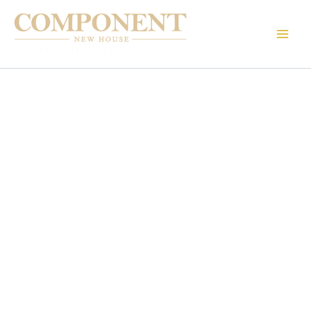
Ir
al
contenido
Component New House