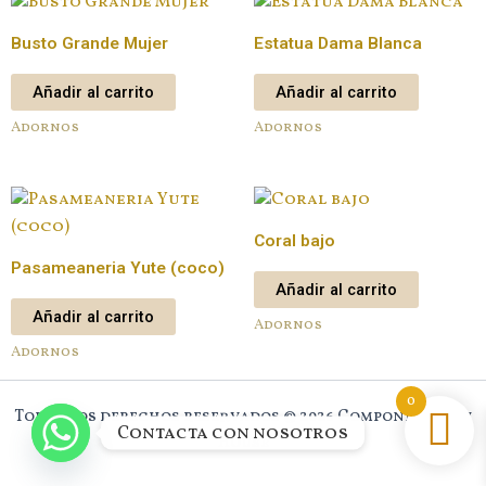
Busto Grande Mujer
Estatua Dama Blanca
Añadir al carrito
Añadir al carrito
Adornos
Adornos
Coral bajo
Pasameaneria Yute (coco)
Añadir al carrito
Añadir al carrito
Adornos
Adornos
0
Todos los derechos reservados © 2026 Component New
Contacta con nosotros
House