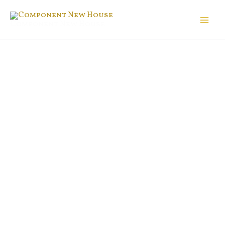
Ir
al
Component New House
contenido