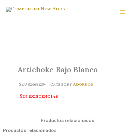
Ir
al
Component New House
contenido
Artichoke Bajo Blanco
SKU
52468123-
Category
Adornos
Sin existencias
Productos relacionados
Productos relacionados