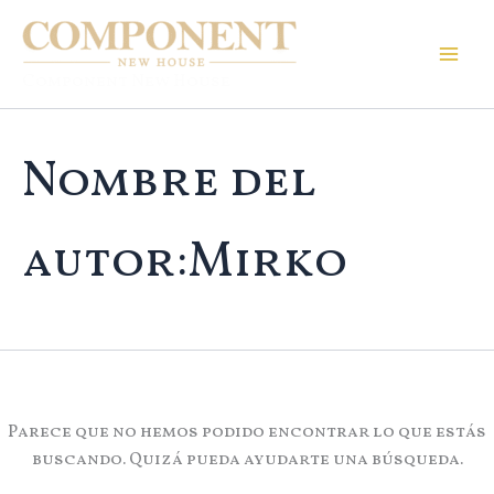
Buscar
Ir
por:
al
contenido
Component New House
Nombre del
autor:Mirko
Parece que no hemos podido encontrar lo que estás
buscando. Quizá pueda ayudarte una búsqueda.