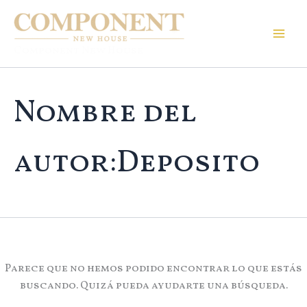
Buscar
Ir
por:
al
contenido
Component New House
Nombre del
autor:Deposito
Parece que no hemos podido encontrar lo que estás
buscando. Quizá pueda ayudarte una búsqueda.